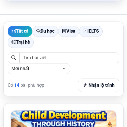
Tất cả
Du học
Visa
IELTS
Trại hè
Có
14
bài phù hợp
Nhận lộ trình