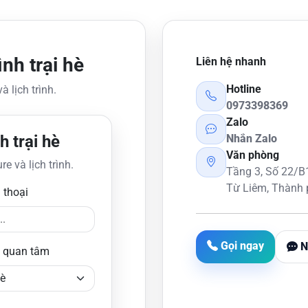
nh trại hè
Liên hệ nhanh
Hotline
à lịch trình.
0973398369
Zalo
h trại hè
Nhắn Zalo
Văn phòng
e và lịch trình.
Tầng 3, Số 22/
Từ Liêm, Thành 
 thoại
Gọi ngay
N
ụ quan tâm