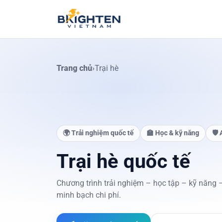
Skip to content
Trang chủ
›
Trại hè
🌍 Trải nghiệm quốc tế
🏫 Học & kỹ năng
🛡️
Trại hè quốc tế
Chương trình trải nghiệm – học tập – kỹ năng 
minh bạch chi phí.