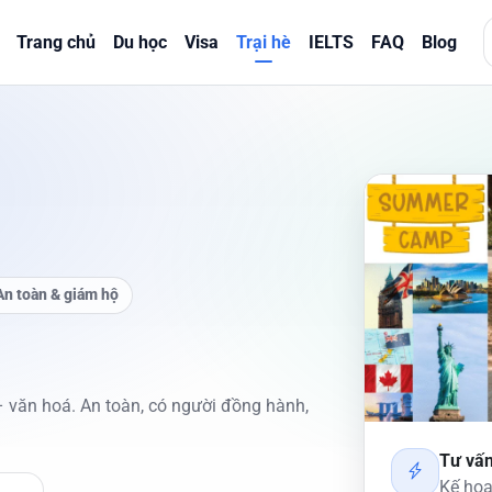
Trang chủ
Du học
Visa
Trại hè
IELTS
FAQ
Blog
 An toàn & giám hộ
– văn hoá. An toàn, có người đồng hành,
Tư vấn
Kế hoạ