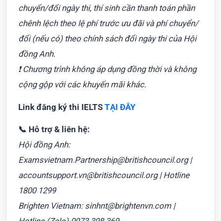
chuyển/đổi ngày thi, thí sinh cần thanh toán phần
chênh lệch theo lệ phí trước ưu đãi và phí chuyển/
đổi (nếu có) theo chính sách đổi ngày thi của Hội
đồng Anh.
❗ Chương trình không áp dụng đồng thời và không
cộng gộp với các khuyến mãi khác.
Link đăng ký thi IELTS
TẠI ĐÂY
📞 Hỗ trợ & liên hệ:
Hội đồng Anh:
Examsvietnam.Partnership@britishcouncil.org |
accountsupport.vn@britishcouncil.org | Hotline
1800 1299
Brighten Vietnam: sinhnt@brightenvn.com |