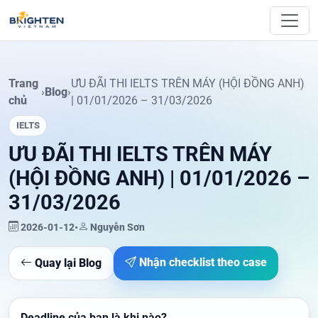
Skip to content
Trang
ƯU ĐÃI THI IELTS TRÊN MÁY (HỘI ĐỒNG ANH)
›
Blog
›
chủ
| 01/01/2026 – 31/03/2026
IELTS
ƯU ĐÃI THI IELTS TRÊN MÁY
(HỘI ĐỒNG ANH) | 01/01/2026 –
31/03/2026
2026-01-12
•
Nguyễn Sơn
Nhận checklist theo case
Quay lại Blog
Deadline của bạn là khi nào?