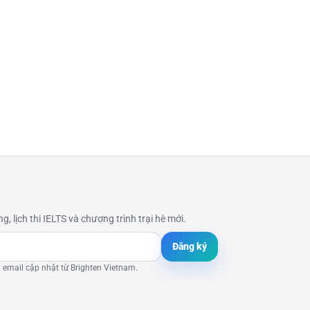
Tư vấn nhanh
Phản hồi trong hôm nay
, lịch thi IELTS và chương trình trại hè mới.
Gọi ngay
Đăng ký
 email cập nhật từ Brighten Vietnam.
Nhắn Zalo