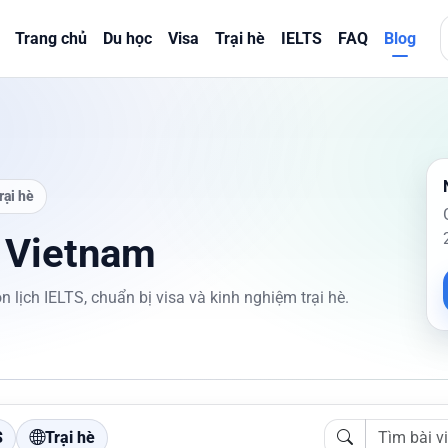
Trang chủ
Du học
Visa
Trại hè
IELTS
FAQ
Blog
rại hè
 Vietnam
n lịch IELTS, chuẩn bị visa và kinh nghiệm trại hè.
S
Trại hè