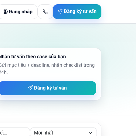
Đăng ký tư vấn
Đăng nhập
Nhận tư vấn theo case của bạn
Gửi mục tiêu + deadline, nhận checklist trong
24h.
Đăng ký tư vấn