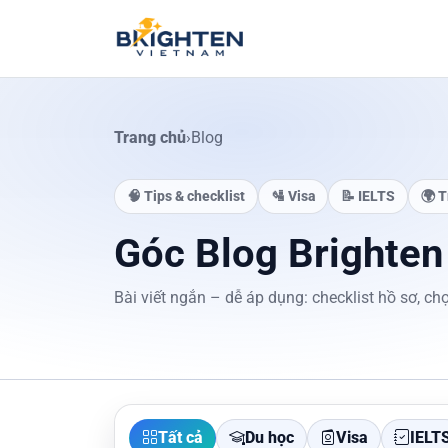
Skip to content
Trang chủ
›
Blog
🧠 Tips & checklist
🛂 Visa
📝 IELTS
🌍 T
Góc Blog Brighten
Bài viết ngắn – dễ áp dụng: checklist hồ sơ, chọ
Tất cả
Du học
Visa
IELT